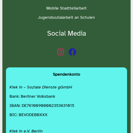
Mobile Stadtteilarbeit
Jugendsozialarbeit an Schulen
Social Media
Spendenkonto
Kiek in – Soziale Dienste gGmbH
Bank: Berliner Volksbank
IBAN: DE76100900002353631015
BIC: BEVODEBBXXX
Kiek in e.V. Berlin