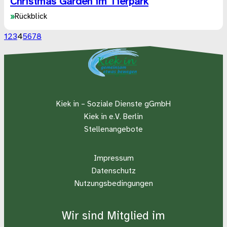
Christmas Garden im Tierpark
»
Rückblick
1
2
3
4
5
6
7
8
Kiek in – Soziale Dienste gGmbH
Kiek in e.V. Berlin
Stellenangebote
Impressum
Datenschutz
Nutzungsbedingungen
Wir sind Mitglied im