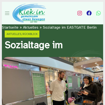
Zum
Inhalt
springen
Startseite
»
Aktuelles
»
Sozialtage im EASTGATE Berlin
AKTUELLES
,
RÜCKBLICK
Sozialtage im
EASTGATE Berlin
6. März 2025