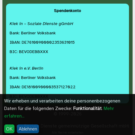
Spendenkonto
Kiek in – Soziale Dienste gGmbH
Bank: Berliner Volksbank
IBAN: DE76100900002353631015
BIC: BEVODEBBXXX
Kiek in e.V. Berlin
Bank: Berliner Volksbank
IBAN: DE18100900003537127022
BIC: BEVODEBBXXX
Wir erheben und verarbeiten deine personenbezogenen
Daten für die folgenden Zwecke:
Funktionalität
.
Mehr
©
1999-2026
erfahren...
Kiek in – Soziale Dienste gemeinnützige Gesellschaft mbH
|
OK
Ablehnen
Alle Rechte vorbehalten